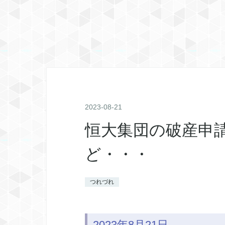
2023
-
08
-
21
恒大集団の破産申
ど・・・
つれづれ
2023年8月21日