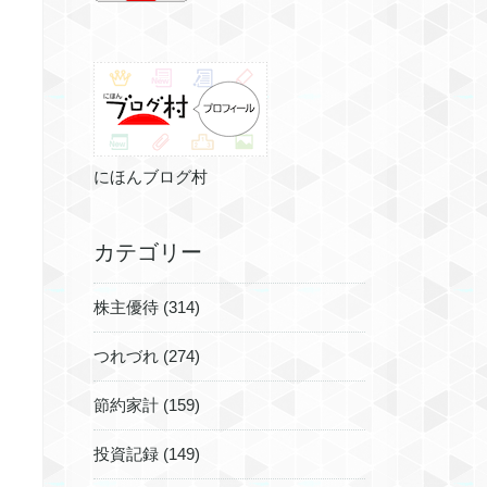
にほんブログ村
カテゴリー
株主優待 (314)
つれづれ (274)
節約家計 (159)
投資記録 (149)