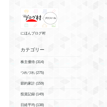
にほんブログ村
カテゴリー
株主優待 (314)
つれづれ (275)
節約家計 (159)
投資記録 (149)
日経平均 (138)