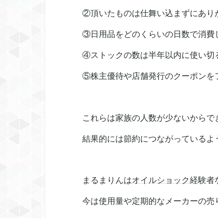
②頂いたものは仕舞い込まずにあり
③日用品をどのくらいの日数で消費
④ストックの数は半年以内に使い切
⑤
株主優待
や店舗発行のクーポンを
これらは家族の人数が少ないからで
結果的には節約につながっているよ
まるまりんは
オイルショック
経験者
今は使用量や定期的なメーカーの売