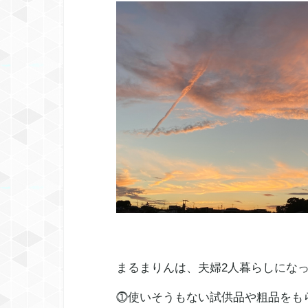
まるまりんは、夫婦2人暮らしにな
⓵使いそうもない試供品や
粗品
をも