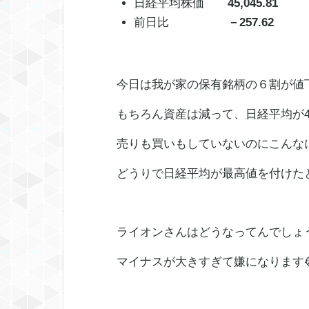
日経平均株価
45,045.81
前日比
－257.62
今日は我が家の
保有
銘柄の６割が値
もちろん資産は減って、
日経平均
が
売りも買いもしていないのにこんな
どうりで
日経平均
が最高値を付けた
ライオンさんはどうなってんでし
マイナスが大きすぎて嫌になります